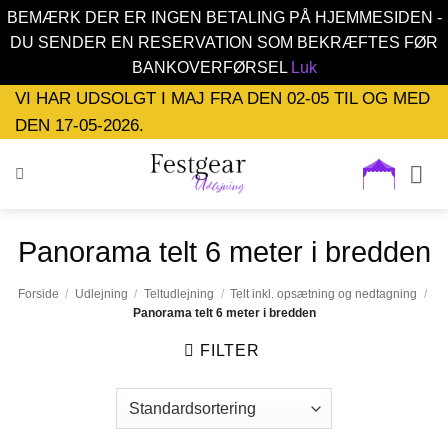
BEMÆRK DER ER INGEN BETALING PÅ HJEMMESIDEN -
DU SENDER EN RESERVATION SOM BEKRÆFTES FØR
BANKOVERFØRSEL
Luk
Fortsæt
VI HAR UDSOLGT I MAJ FRA DEN 02-05 TIL OG MED
til
DEN 17-05-2026.
indhold
Panorama telt 6 meter i bredden
Forside
/
Udlejning
/
Teltudlejning
/
Telt inkl. opsætning og nedtagning
/
Panorama telt 6 meter i bredden
FILTER