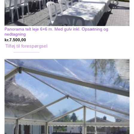
Panorama telt leje 6×6 m. Med gulv inkl. Opsætning og
nedtagning
kr.
7.500,00
Tilføj til forespørgsel