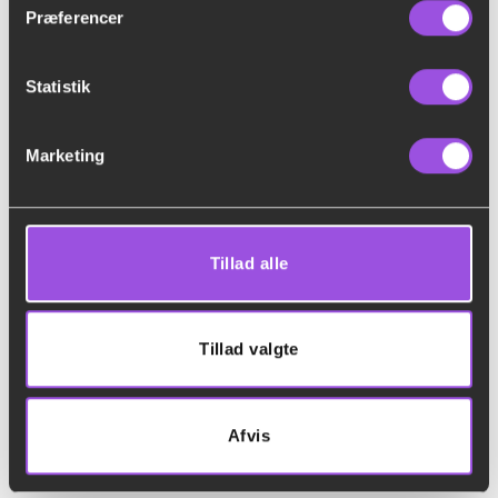
Præferencer
Statistik
Marketing
Tillad alle
Tillad valgte
Panorama telt 6×18 m. Telt med gulv inkl. op og nedtagning
Afvis
kr.
15.000,00
Tilføj til forespørgsel