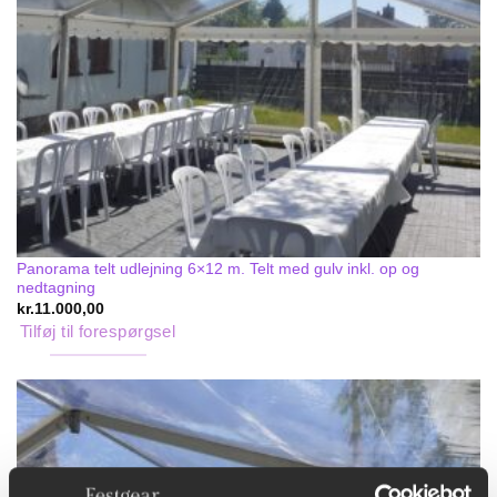
Panorama telt udlejning 6×12 m. Telt med gulv inkl. op og
nedtagning
kr.
11.000,00
Tilføj til forespørgsel