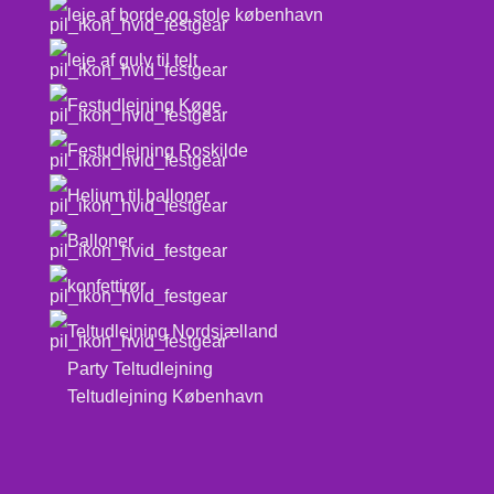
leje af borde og stole københavn
leje af gulv til telt
Festudlejning Køge
Festudlejning Roskilde
Helium til balloner
Balloner
konfettirør
Teltudlejning Nordsjælland
Party Teltudlejning
Teltudlejning København