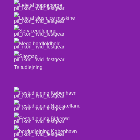
Leje af hoppeborge
Leje af slush ice maskine
Serviceudlejning
Mega bordfoldbold
Sitemap
Teltudlejning
Festudlejning København
Festudlejning Nordsjælland
Festudlejning Birkerød
bordudlejning København