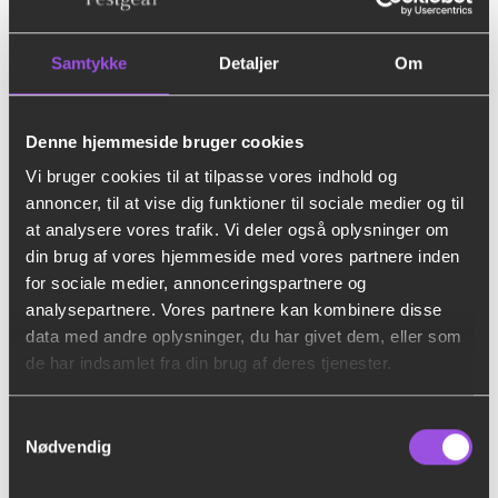
Samtykke
Detaljer
Om
Denne hjemmeside bruger cookies
Vi bruger cookies til at tilpasse vores indhold og
annoncer, til at vise dig funktioner til sociale medier og til
at analysere vores trafik. Vi deler også oplysninger om
din brug af vores hjemmeside med vores partnere inden
for sociale medier, annonceringspartnere og
analysepartnere. Vores partnere kan kombinere disse
data med andre oplysninger, du har givet dem, eller som
Transparent festtelt 6×15 m. med gulv inkl. op og nedtagning
de har indsamlet fra din brug af deres tjenester.
kr.
13.000,00
Tilføj til forespørgsel
Samtykkevalg
Nødvendig