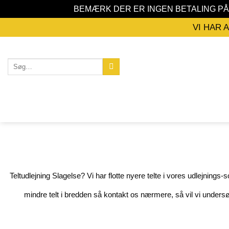
BEMÆRK DER ER INGEN BETALING P
Fortsæt
VI HAR 
til
indhold
Søg
efter:
Teltudlejning Slagelse? Vi har flotte nyere telte i vores udlejnings-
mindre telt i bredden så kontakt os nærmere, så vil vi undersø