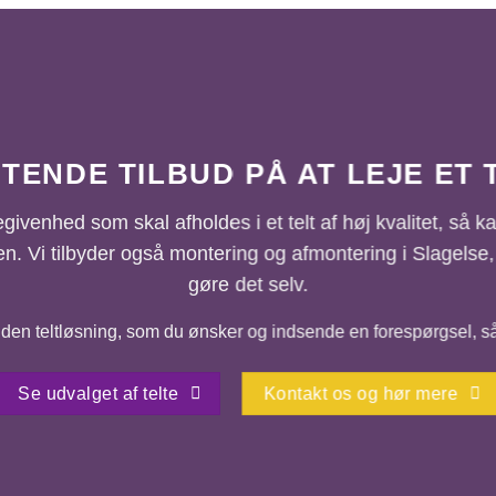
TENDE TILBUD PÅ AT LEJE ET 
givenhed som skal afholdes i et telt af høj kvalitet, så ka
en. Vi tilbyder også montering og afmontering i Slagels
gøre det selv.
den teltløsning, som du ønsker og indsende en forespørgsel, så s
Se udvalget af telte
Kontakt os og hør mere