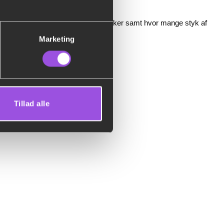
 kan vælge hvilket service du ønsker samt hvor mange styk af
Marketing
Tillad alle