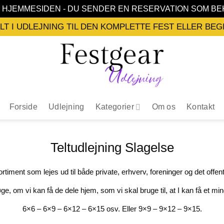
Å HJEMMESIDEN - DU SENDER EN RESERVATION SOM 
ALT I UDLEJNING TIL DEN KOMPLETTE FEST ELLER BE
Forside
Udlejning
Kategorier
Om os
Kontakt
Teltudlejning Slagelse
sortiment som lejes ud til både private, erhverv, foreninger og det offent
ge, om vi kan få de dele hjem, som vi skal bruge til, at I kan få et mi
6×6 – 6×9 – 6×12 – 6×15 osv. Eller 9×9 – 9×12 – 9×15.