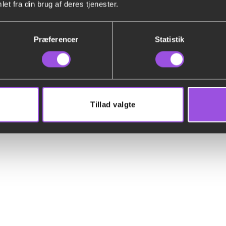
et fra din brug af deres tjenester.
med.
Hos os kan du desuden selv sammensætte en teltpakke, hvor du
Præferencer
Statistik
det forskellige.
Se vores telte til udlejning og priser herunder.
Tillad valgte