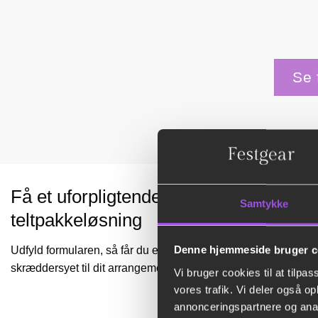
Se 
Få et uforpligtende tilbud på en
Samtykke
teltpakkeløsning
Udfyld formularen, så får du et konkret tilbud
Denne hjemmeside bruger c
skræddersyet til dit arrangement.
Vi bruger cookies til at tilpas
vores trafik. Vi deler også 
annonceringspartnere og anal