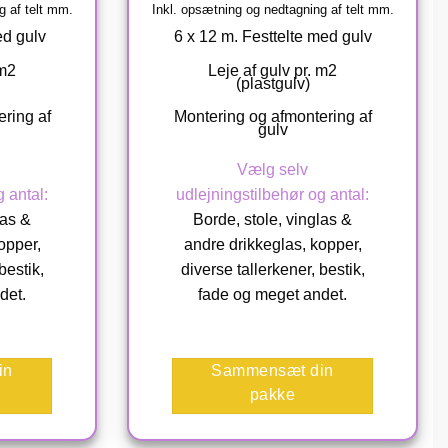
g af telt mm.
Inkl. opsætning og nedtagning af telt mm.
ed gulv
6 x 12 m. Festtelte med gulv
 m2
Leje af gulv pr. m2
(plastgulv)
ring af
Montering og afmontering af
gulv
Vælg selv
 antal:
udlejningstilbehør og antal:
las &
Borde, stole, vinglas &
opper,
andre drikkeglas, kopper,
bestik,
diverse tallerkener, bestik,
det.
fade og meget andet.
in
Sammensæt din
pakke