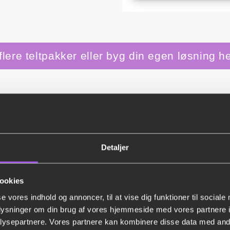
flere teltpakker eller byg din egen løsning h
Priserne på teltudlejning
Detaljer
Priserne på teltudlejning starter helt nede ved omkring 60 kr. 
ookies
I gulv med koster det 25 kr. per m2.
se vores indhold og annoncer, til at vise dig funktioner til sociale
oplysninger om din brug af vores hjemmeside med vores partnere i
Hvis vi skal stå for opsætning og nedtagning af telt koster det om
ysepartnere. Vores partnere kan kombinere disse data med andr