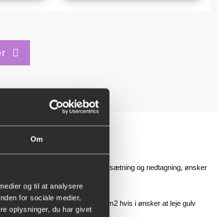
er
Om
per m2 hvis I ønsker at hjælpe med opsætning og nedtagning, ønsker
 medier og til at analysere
nden for sociale medier,
kring 75 kr. per m2 og 100 kr. per m2 hvis i ønsker at leje gulv
e oplysninger, du har givet