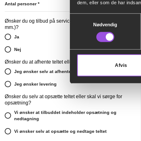
dem, eller som de har indsaml
Antal personer
*
Samtykkevalg
Ønsker du og tilbud på service (tallerkner, glas, bestik
Nødvendig
mm.)?
Ja
Nej
Ønsker du at afhente teltet eller få det leveret?
Afvis
Jeg ønsker selv at afhente i Greve
Jeg ønsker levering
Ønsker du selv at opsætte teltet eller skal vi sørge for
opsætning?
Vi ønsker at tilbuddet indeholder opsætning og
nedtagning
Vi ønsker selv at opsætte og nedtage teltet