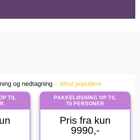
tning og nedtagning
– Mest populære
P TIL
PAKKELØSNING OP TIL
ER
70 PERSONER
kun
Pris fra kun
9990,-