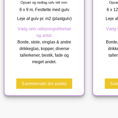
Opsæt og nedtag selv telt mm.
Opsæt
6 x 9 m. Festtelte med gulv
6 x 12
Leje af gulv pr. m2 (plastgulv)
Leje af
Vælg selv udlejningstilbehør
Vælg s
og antal:
Borde, stole, vinglas & andre
Borde,
drikkeglas, kopper, diverse
drikk
tallerkener, bestik, fade og
talle
meget andet.
Sammensæt din pakke
Sam