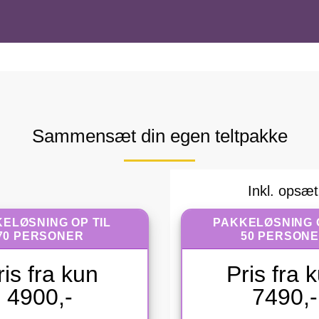
Sammensæt din egen teltpakke
Inkl. opsæ
ELØSNING OP TIL
PAKKELØSNING O
70 PERSONER
50 PERSON
ris fra kun
Pris fra 
4900,-
7490,-