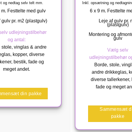
 og nedtag selv telt mm.
Inkl. opsætning og nedtagnin
 m. Festtelte med gulv
6 x 9 m. Festtelte m
 gulv pr. m2 (plastgulv)
Leje af gulv pr.
(plastgulv)
elv udlejningstilbehør
Montering og afmonte
gulv
og antal:
 stole, vinglas & andre
Vælg selv
eglas, kopper, diverse
udlejningstilbehør og
rkener, bestik, fade og
Borde, stole, ving
meget andet.
andre drikkeglas, k
diverse tallerkener, 
fade og meget an
mensæt din pakke
Sammensæt d
pakke