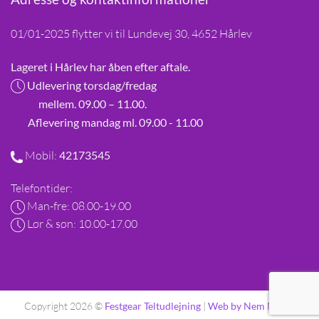
01/01-2025 flytter vi til Lundevej 30, 4652 Hårlev
Lageret i Hårlev har åben efter aftale.
Udlevering torsdag/fredag
mellem. 09.00 – 11.00.
Aflevering mandag ml. 09.00 - 11.00
Mobil:
42173545
Telefontider:
Man-fre: 08.00-19.00
Lør & søn: 10.00-17.00
Copyright 2026 ©
Festgear Teltudlejning
|
Web by Nem Media