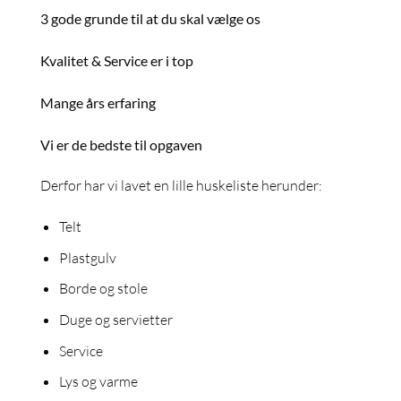
3 gode grunde til at du skal vælge os
Kvalitet & Service er i top
Mange års erfaring
Vi er de bedste til opgaven
Derfor har vi lavet en lille huskeliste herunder:
Telt
Plastgulv
Borde og stole
Duge og servietter
Service
Lys og varme