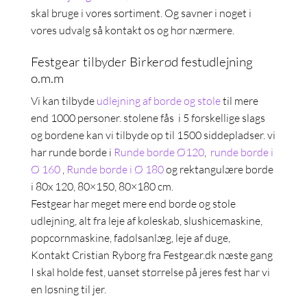
skal bruge i vores sortiment. Og savner i noget i
vores udvalg så kontakt os og hør nærmere.
Festgear tilbyder Birkerød festudlejning
o.m.m
Vi kan tilbyde
udlejning af borde og stole
til mere
end 1000 personer. stolene fås i 5 forskellige slags
og bordene kan vi tilbyde op til 1500 siddepladser. vi
har runde borde i
Runde borde Ø120
,
runde borde i
Ø 160
,
Runde borde i Ø 180
og rektangulære borde
i 80x 120, 80×150, 80×180 cm.
Festgear har meget mere end borde og stole
udlejning, alt fra leje af køleskab, slushicemaskine,
popcornmaskine, fadølsanlæg, leje af duge,
Kontakt Cristian Ryborg fra Festgear.dk næste gang
I skal holde fest, uanset størrelse på jeres fest har vi
en løsning til jer.