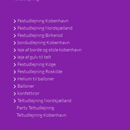
Festudlejning København
Festudlejning Nordsjælland
Festudlejning Birkerød
bordudlejning København
leje af borde og stole københavn
leje af gulv til telt
Festudlejning Køge
Festudlejning Roskilde
Helium til balloner
Balloner
konfettirør
Teltudlejning Nordsjælland
Party Teltudlejning
Teltudlejning København