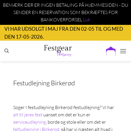
BEMÆRK DER ER INGEN BETALING PÅ HJEMMESIDEN - DU
SENDER EN RESERVATION SOM BEKRÆFTES FØR
BANKOVERFØRSEL
Luk
Fortsæt
VI HAR UDSOLGT I MAJ FRA DEN 02-05 TIL OG MED
til
DEN 17-05-2026.
indhold
Festudlejning Birkerød
Søger I festudlejning Birkerød festudlejning? Vi har
alt til jeres fest
uanset om det er kun er
serviceudlejning
, borde og stole eller om det er
teltudlejning i Birkerød
. så har vi næsten alt hvad i