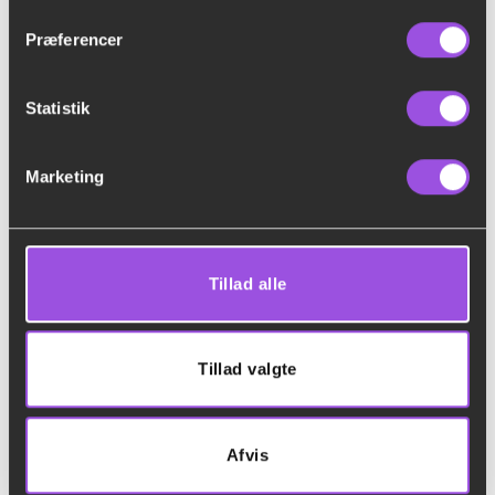
Præferencer
Statistik
Marketing
Vi er kun et opkald væk!
Tillad alle
Mobil: 42173545
Mandag til Fredag: 08:00-18:00
Tillad valgte
Lørdag og Søndag: 10:00-18:00
Helligedage: 10:00-18:00
Afvis