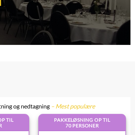
tning og nedtagning
– Mest populære
P TIL
PAKKELØSNING OP TIL
R
70 PERSONER