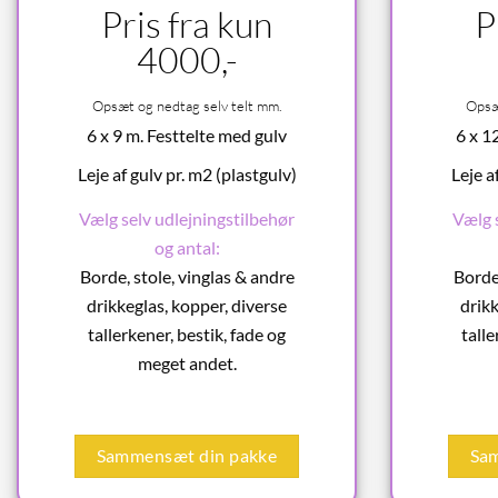
Pris fra kun
P
4000,-
Opsæt og nedtag selv telt mm.
Opsæt
6 x 9 m. Festtelte med gulv
6 x 1
Leje af gulv pr. m2 (plastgulv)
Leje a
Vælg selv udlejningstilbehør
Vælg 
og antal:
Borde, stole, vinglas & andre
Borde,
drikkeglas, kopper, diverse
drikk
tallerkener, bestik, fade og
talle
meget andet.
Sammensæt din pakke
Sa