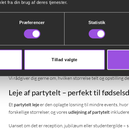
et fra din brug af deres tjenester.
Vores
festtelt leje
er tilpasset både små og store arrangement
kombinationstelt til 150+ gæster. Vi sørger for alt – fra lever
Præferencer
Statistik
Teltene er stabile, vejrbestandige og lette at indrette med bor
problemfrit.
Leje af festtelt med eller uden gulv
Når du vælger
leje af festtelt
, kan du kombinere med gulv, var
Tillad valgte
fest telt
løsninger, der passer til både eksklusive bryllupper 
Vi rådgiver dig gerne om, hvilken størrelse telt og opstilling de
Leje af partytelt – perfekt til fødsel
Et
partytelt leje
er den oplagte løsning til mindre events, hvo
forskellige størrelser, og vores
udlejning af partytelt
inkludere
Uanset om det er reception, jubilæum eller studentergilde – så