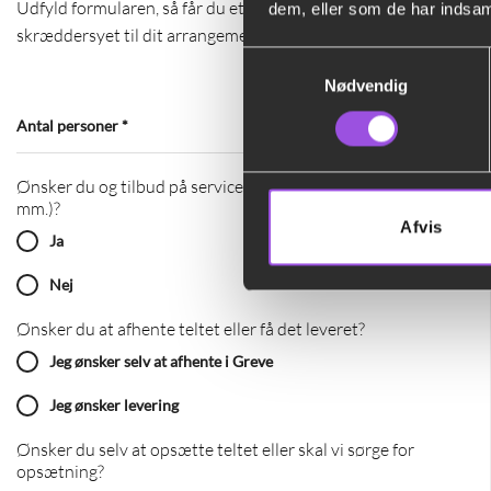
Udfyld formularen, så får du et konkret tilbud
dem, eller som de har indsaml
skræddersyet til dit arrangement.
Samtykkevalg
Nødvendig
Antal personer
*
Ønsker du og tilbud på service (tallerkner, glas, bestik
mm.)?
Afvis
Ja
Nej
Ønsker du at afhente teltet eller få det leveret?
Jeg ønsker selv at afhente i Greve
Jeg ønsker levering
Ønsker du selv at opsætte teltet eller skal vi sørge for
opsætning?