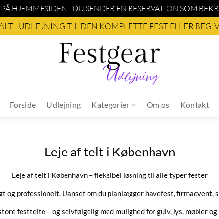
 PÅ HJEMMESIDEN - DU SENDER EN RESERVATION SOM BE
 ALT I UDLEJNING TIL DEN KOMPLETTE FEST ELLER BEG
Forside
Udlejning
Kategorier
Om os
Kontakt
Leje af telt i København
Leje af telt i København – fleksibel løsning til alle typer fester
gt og professionelt. Uanset om du planlægger havefest, firmaevent, stu
il store festtelte – og selvfølgelig med mulighed for gulv, lys, møbler o