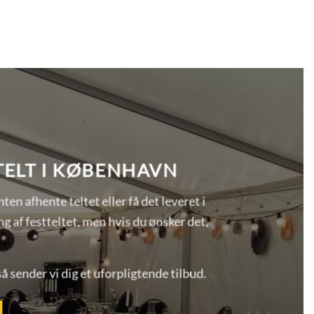
 TELT I KØBENHAVN
ten afhente teltet eller få det leveret i
af festteltet, men hvis du ønsker det,
å sender vi dig et uforpligtende tilbud.