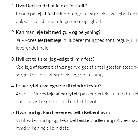
Hvad koster det at leje et festtelt?
Prisen på
lej et festtelt
afhænger af størrelse, varighed og ti
pakker – altid med fuld gennemsigtighed.
Kan man leje telt med gulv og belysning?
Ja – vores
festtelt leje
inkluderer mulighed for trægulv, L
leverer det hele.
Hvilket telt skal jeg vælge til min fest?
Ved
leje af festtelt
afhænger valget af antal gæster, sæson o
sørger for korrekt størrelse og opsætning.
Er partytelte velegnede til mindre fester?
Absolut. Vores
leje af partytelt
passer perfekt til mindre s
naturligvis tilkøbe alt fra borde til pynt.
Hvor hurtigt kan I levere et telt i København?
Vi tilbyder hurtig og fleksibel
festtelt udlejning
i København 
hvad vi kan nå til din dato.