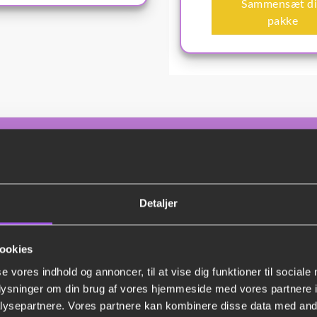
Sammensæt d
pakke
 flere teltpakker eller byg din egen løsning he
Detaljer
ookies
se vores indhold og annoncer, til at vise dig funktioner til sociale
oplysninger om din brug af vores hjemmeside med vores partnere i
Festtelt leje – skalerbart og nemt
ysepartnere. Vores partnere kan kombinere disse data med andr