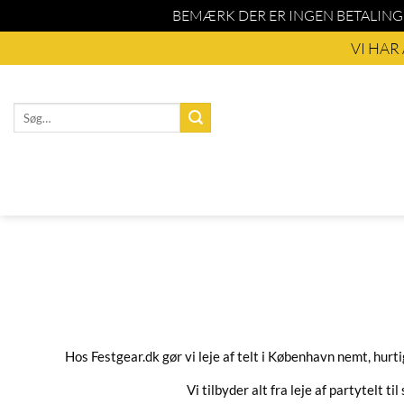
BEMÆRK DER ER INGEN BETALING
Fortsæt
VI HAR
til
indhold
Søg
efter:
Hos Festgear.dk gør vi leje af telt i København nemt, hurti
Vi tilbyder alt fra leje af partytelt t