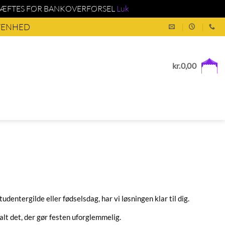
KRÆFTES FØR BANKOVERFØRSEL
Luk
IVENHED
kr.
0,00
dentergilde eller fødselsdag, har vi løsningen klar til dig.
g alt det, der gør festen uforglemmelig.