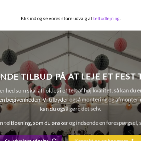
Klik ind og se vores store udvalg af
teltudlejning
.
NDE TILBUD PÅ AT LEJE ET FEST
enhed som skal afholdes i et telt af høj kvalitet, så kan du en
 begivenheden. Vi tilbyder også montering og afmontering 
kan du også gøre det selv.
n teltløsning, som du ønsker og indsende en forespørgsel, s
Se udvalget af telte
Kontakt os og hør mere