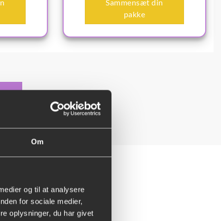
in
Sammensæt din
pakke
r
Om
 medier og til at analysere
nden for sociale medier,
e oplysninger, du har givet