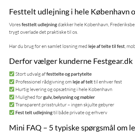
Festtelt udlejning i hele København
Vores
festtelt udlejning
dækker hele København, Frederiksberg
trygt overlade det praktiske til os.
Har du brug for en samlet løsning med
leje af telte til fest
, møb
Derfor vælger kunderne Festgear.dk
Stort udvalg af
festtelte og partytelte
Professionel rådgivning om
leje af telt
til enhver fest
Hurtig levering og opsætning i hele København
Mulighed for
gulv, belysning og møbler
Transparent prisstruktur – ingen skjulte gebyrer
Fest telt udlejning
til både private og erhverv
Mini FAQ – 5 typiske spørgsmål om lej