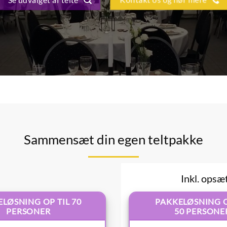
Sammensæt din egen teltpakke
Inkl. opsæ
LØSNING OP TIL 70
PAKKELØSNING O
PERSONER
50 PERSONE