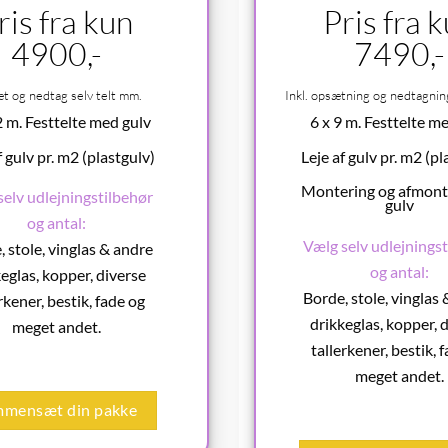
ris fra kun
Pris fra 
4900,-
7490,-
 og nedtag selv telt mm.
Inkl. opsætning og nedtagning
2 m. Festtelte med gulv
6 x 9 m. Festtelte m
f gulv pr. m2 (plastgulv)
Leje af gulv pr. m2 (pl
Montering og afmonte
selv udlejningstilbehør
gulv
og antal:
Vælg selv udlejningst
 stole, vinglas & andre
og antal:
eglas, kopper, diverse
Borde, stole, vinglas
rkener, bestik, fade og
drikkeglas, kopper, 
meget andet.
tallerkener, bestik, 
meget andet.
mmensæt din pakke