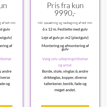
kun
Pris fra kun
9990,-
 af telt mm.
Inkl. opsætning og nedtagning af telt mm.
ed gulv
6 x 12 m. Festtelte med gulv
astgulv)
Leje af gulv pr. m2 (plastgulv)
ring af
Montering og afmontering af
gulv
ilbehør
Vælg selv udlejningstilbehør
og antal:
 & andre
Borde, stole, vinglas & andre
diverse
drikkeglas, kopper, diverse
fade og
tallerkener, bestik, fade og
meget andet.