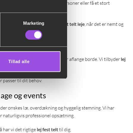
er. Du kan
leje et festtelt
til 20 personer eller få et stort
ing til opsætning og nedtagning.
Marketing
de, stole og dekoration. Det er
fest telt leje
, når det er nemt og
melamper, lyskæder og runde eller aflange borde. Vi tilbyder
lej
Tillad alle
og afslappede sommerfester.
r passer til dit behov.
sdage og events
r der ønskes læ, overdækning og hyggelig stemning. Vi har
r naturligvis professionel opsætning.
 har vi det rigtige
lej fest telt
til dig.