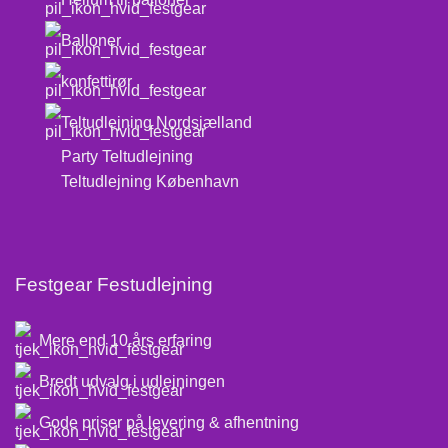
Balloner
konfettirør
Teltudlejning Nordsjælland
Party Teltudlejning
Teltudlejning København
Festgear Festudlejning
Mere end 10 års erfaring
Bredt udvalg i udlejningen
Gode priser på levering & afhentning