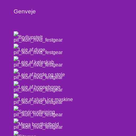
Genveje
Bryllupstelt
Leje af duge
Leje af køleskab
Leje af borde og stole
Leje af hoppeborge
Leje af slush ice maskine
Serviceudlejning
Mega bordfoldbold