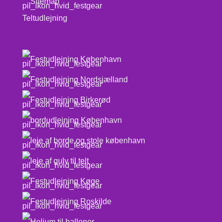
Sitemap
Teltudlejning
Festudlejning København
Festudlejning Nordsjælland
Festudlejning Birkerød
bordudlejning København
leje af borde og stole københavn
leje af gulv til telt
Festudlejning Køge
Festudlejning Roskilde
Helium til balloner