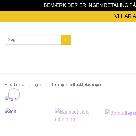
BEMÆRK DER ER INGEN BETALING P
Fortsæt
VI HAR 
til
indhold
Søg
efter:
Forside
/
Udlejning
/
Teltudlejning
/
Telt pakkeløsninger