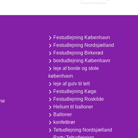
Festudlejning København
Festudlejning Nordsjælland
Festudlejning Birkerød
bordudlejning København
leje af borde og stole
københavn
leje af gulv til telt
Festudlejning Køge
Festudlejning Roskilde
ine
Helium til balloner
Balloner
konfettirør
Teltudlejning Nordsjælland
Party Teltudlejning