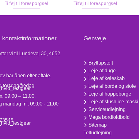
Tilføj til forespørgsel
Tilføj til forespørgsel
 kontaktinformationer
Genveje
tter vi til Lundevej 30, 4652
Bryllupstelt
Leje af duge
ev har åben efter aftale.
Leje af køleskab
 torsdag/fredag
Leje af borde og stole
Leje af hoppeborge
.00 – 11.00.
Leje af slush ice mask
mandag ml. 09.00 - 11.00
Serviceudlejning
Mega bordfoldbold
73545
Sitemap
Teltudlejning