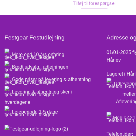
Tilføj til forespørgsel
Festgear Festudlejning
Adresse og
01/01-2025 fly
Mere end 10 års erfaring
Hårlev
Bredt udvalg i udlejningen
Lageret i Hårl
Gode priser på levering & afhentning
Udlevering
Levering & afhentning sker i
mellem. 09
Aflevering 
hverdagene
Lejeperiode 1-5 dage
Mobil:
421
Telefontider: