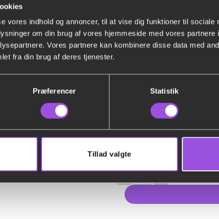
Bord
ookies
76x180
se vores indhold og annoncer, til at vise dig funktioner til sociale
cm
Dug, Hvid 140 x
Dug,
oplysninger om din brug af vores hjemmeside med vores partnere i
i
cm)
Hvid
ysepartnere. Vores partnere kan kombinere disse data med andr
plast
140
et fra din brug af deres tjenester.
(6-
x
Rundt
8
Rundt bord Ø160
220
bord
personer)
cm.
Ø160
Præferencer
Statistik
(Til
(8
Kvadratisk Dug, 
Kvadratisk
bord
personer)
Ø160 cm)
Dug,
80x180
Hvid
cm)
kr.
kr.
Merpris
206x206
1.890,00
0,00
cm.
Tillad valgte
kr.
kr.
Pris totalt
5.890,00
4.000
(Til
bord
Gør det selv telt 6 x 9m. 
-
+
Ø160
cm)