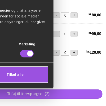
 medier og til at analysere
 220 cm. (Til bord 80x180
Dug, Hvid 140 x 220 cm. (Ti
kr.
-
+
80,00
nden for sociale medier,
e oplysninger, du har givet
Rundt bord Ø160 (8 persone
kr.
-
+
 (8 personer)
95,00
Marketing
Hvid 206x206 cm. (Til bord
Kvadratisk Dug, Hvid 206x20
kr.
-
+
120,00
Tillad alle
,00
Med Gulv, antal
Tilføj til forespørgsel
2