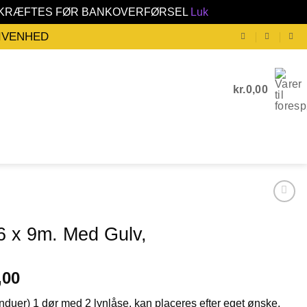
BEKRÆFTES FØR BANKOVERFØRSEL
Luk
GIVENHED
kr.
0,00
 6 x 9m. Med Gulv,
,00
induer) 1 dør med 2 lynlåse. kan placeres efter eget ønske.