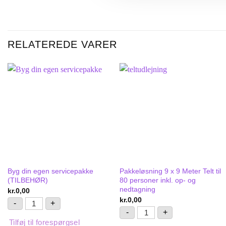
RELATEREDE VARER
Byg din egen servicepakke
Pakkeløsning 9 x 9 Meter Telt til
(TILBEHØR)
80 personer inkl. op- og
nedtagning
kr.
0,00
kr.
0,00
Byg din egen servicepakke (TILBEHØR) antal
-
+
Pakkeløsning 9 x 9 Meter T
-
+
Tilføj til forespørgsel