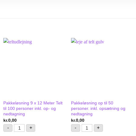
Pakkeløsning 9 x 12 Meter Telt
Pakkeløsning op til 50
til 100 personer inkl. op- og
personer. inkl. opsætning og
nedtagning
nedtagning
kr.
0,00
kr.
0,00
elt til 80 personer inkl. op- og nedtagning antal
Pakkeløsning 9 x 12 Meter Telt til 100 personer inkl. op- o
Pakkeløsning op til 50 pe
-
+
-
+