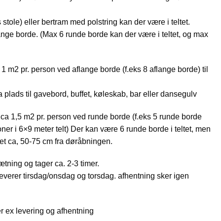
 stole) eller bertram med polstring kan der være i teltet.
nge borde. (Max 6 runde borde kan der være i teltet, og max
1 m2 pr. person ved aflange borde (f.eks 8 aflange borde) til
ra plads til gavebord, buffet, køleskab, bar eller dansegulv
ca 1,5 m2 pr. person ved runde borde (f.eks 5 runde borde
ner i 6×9 meter telt) Der kan være 6 runde borde i teltet, men
ret ca, 50-75 cm fra døråbningen.
tning og tager ca. 2-3 timer.
i leverer tirsdag/onsdag og torsdag. afhentning sker igen
er ex levering og afhentning