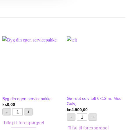
Gør det selv telt 6×12 m. Med
Byg din egen servicepakke
Gulv,
kr.
0,00
kr.
4.900,00
Byg din egen servicepakke antal
-
+
Gør det selv telt 6x12 m. M
-
+
g nedtagning antal
rsoner. inkl. opsætning og nedtagning antal
Tilføj til forespørgsel
Tilføj til forespørgsel