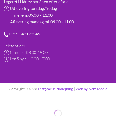
Lageret i Hårlev har åben efter aftale.
Udlevering torsdag/fredag
mellem. 09.00 – 11.00.
Aflevering mandag ml. 09.00 - 11.00
Mobil:
42173545
Telefontider:
Man-fre: 08.00-19.00
Lør & søn: 10.00-17.00
Copyright 2026 ©
Festgear Teltudlejning
|
Web by Nem Media