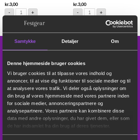
kr.
3,00
kr.
3,00
P1 dessertske 18 cm. antal
P1 Kartoffelske 23 cm. antal
-
+
-
+
Tilføj til forespørgsel
Tilføj til forespørgsel
Samtykke
Detaljer
Om
Genveje
Denne hjemmeside bruger cookies
Vi bruger cookies til at tilpasse vores indhold og
annoncer, til at vise dig funktioner til sociale medier og til
Bryllupstelt
at analysere vores trafik. Vi deler også oplysninger om
Leje af duge
din brug af vores hjemmeside med vores partnere inden
Leje af køleskab
for sociale medier, annonceringspartnere og
Leje af borde og stole
analysepartnere. Vores partnere kan kombinere disse
Leje af hoppeborge
data med andre oplysninger, du har givet dem, eller som
Leje af slush ice maskine
de har indsamlet fra din brug af deres tjenester.
Serviceudlejning
Mega bordfoldbold