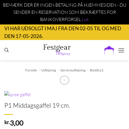
BEMÆRK DER ER INGEN BETALING PÅ HJEMMESIDEN - DU
SENDER EN RESERVATION SOM BEKRÆFTES FØR
BANKOVERFØRSEL
Luk
Fortsæt
VI HAR UDSOLGT I MAJ FRA DEN 02-05 TIL OG MED
til
DEN 17-05-2026.
indhold
Forside
/
Udlejning
/
Serviceudlejning
/
Bestik p1
P1 Middagsgaffel 19 cm.
3,00
kr.