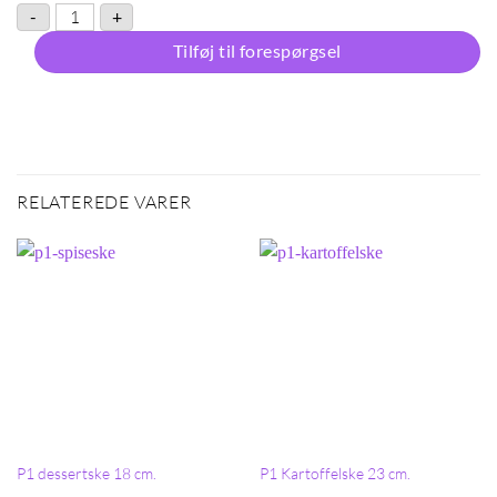
P1 Middagsgaffel 19 cm. antal
-
+
Tilføj til forespørgsel
RELATEREDE VARER
P1 dessertske 18 cm.
P1 Kartoffelske 23 cm.