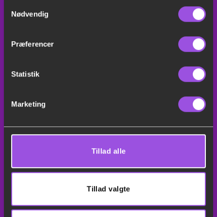
Samtykkevalg
Sitemap
Nødvendig
Teltudlejning
Præferencer
Festudlejning København
Festudlejning Nordsjælland
Statistik
Festudlejning Birkerød
bordudlejning København
Marketing
leje af borde og stole københavn
leje af gulv til telt
Festudlejning Køge
Festudlejning Roskilde
Tillad alle
Helium til balloner
Balloner
konfettirør
Tillad valgte
Teltudlejning Nordsjælland
Party Teltudlejning
Teltudlejning København