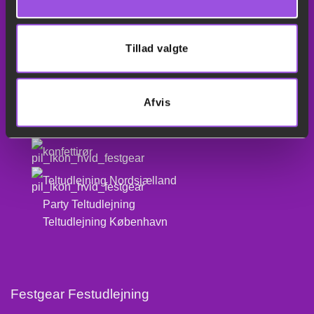
leje af gulv til telt
Festudlejning Køge
Tillad valgte
Festudlejning Roskilde
Helium til balloner
Afvis
Balloner
konfettirør
Teltudlejning Nordsjælland
Party Teltudlejning
Teltudlejning København
Festgear Festudlejning