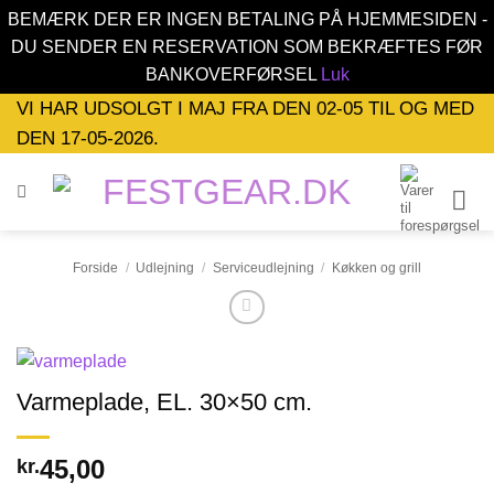
BEMÆRK DER ER INGEN BETALING PÅ HJEMMESIDEN -
DU SENDER EN RESERVATION SOM BEKRÆFTES FØR
BANKOVERFØRSEL
Luk
Fortsæt
VI HAR UDSOLGT I MAJ FRA DEN 02-05 TIL OG MED
til
DEN 17-05-2026.
indhold
Forside
/
Udlejning
/
Serviceudlejning
/
Køkken og grill
Varmeplade, EL. 30×50 cm.
45,00
kr.