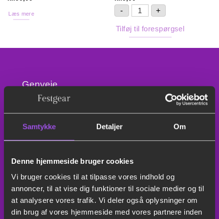
Afrydningsbakke grå plast
-
+
Læs mere
Tilføj til forespørgsel
Genveje
Bryllupstelt
Samtykke
Detaljer
Om
Leje af duge
Denne hjemmeside bruger cookies
Leje af køleskab
Vi bruger cookies til at tilpasse vores indhold og
Leje af borde og stole
annoncer, til at vise dig funktioner til sociale medier og til
at analysere vores trafik. Vi deler også oplysninger om
Leje af hoppeborge
din brug af vores hjemmeside med vores partnere inden