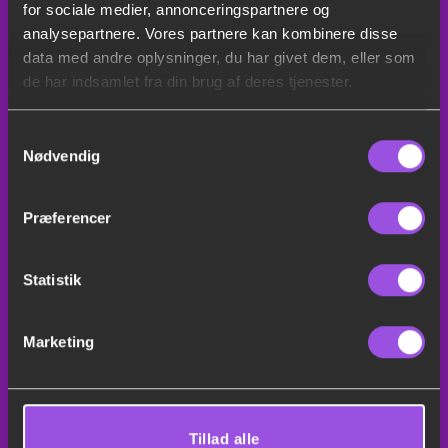
for sociale medier, annonceringspartnere og
Leje af slush ice maskine
analysepartnere. Vores partnere kan kombinere disse
Serviceudlejning
data med andre oplysninger, du har givet dem, eller som
de har indsamlet fra din brug af deres tjenester.
Mega bordfoldbold
Samtykkevalg
Sitemap
Nødvendig
Teltudlejning
Præferencer
Festudlejning København
Statistik
Festudlejning Nordsjælland
Festudlejning Birkerød
Marketing
bordudlejning København
leje af borde og stole københavn
Tillad alle