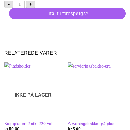
Varmeplade, EL. 30x50 cm. antal
-
+
Tilføj til forespørgsel
RELATEREDE VARER
IKKE PÅ LAGER
Kogeplader, 2 stk. 220 Volt
Afrydningsbakke grå plast
kr.
50,00
kr.
5,00